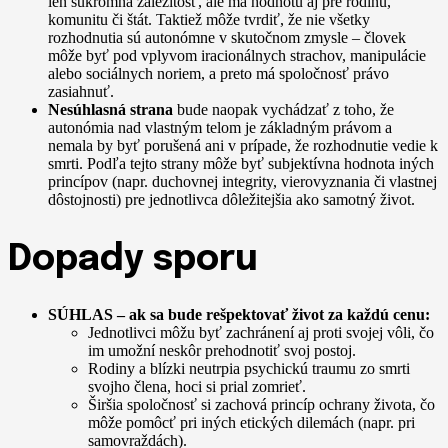
len súkromná záležitosť, ale má hodnotu aj pre rodinu,
komunitu či štát. Taktiež môže tvrdiť, že nie všetky
rozhodnutia sú autonómne v skutočnom zmysle – človek
môže byť pod vplyvom iracionálnych strachov, manipulácie
alebo sociálnych noriem, a preto má spoločnosť právo
zasiahnuť.
Nesúhlasná strana
bude naopak vychádzať z toho, že
autonómia nad vlastným telom je základným právom a
nemala by byť porušená ani v prípade, že rozhodnutie vedie k
smrti. Podľa tejto strany môže byť subjektívna hodnota iných
princípov (napr. duchovnej integrity, vierovyznania či vlastnej
dôstojnosti) pre jednotlivca dôležitejšia ako samotný život.
Dopady sporu
SÚHLAS – ak sa bude rešpektovať život za každú cenu:
Jednotlivci môžu byť zachránení aj proti svojej vôli, čo
im umožní neskôr prehodnotiť svoj postoj.
Rodiny a blízki neutrpia psychickú traumu zo smrti
svojho člena, hoci si prial zomrieť.
Širšia spoločnosť si zachová princíp ochrany života, čo
môže pomôcť pri iných etických dilemách (napr. pri
samovraždách).